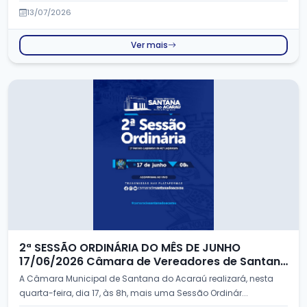
13/07/2026
Ver mais
2ª SESSÃO ORDINÁRIA DO MÊS DE JUNHO
17/06/2026 Câmara de Vereadores de Santana
do Acaraú -CE
A Câmara Municipal de Santana do Acaraú realizará, nesta
quarta-feira, dia 17, às 8h, mais uma Sessão Ordinár...