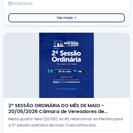
03/06/2026
Ver mais
2ª SESSÃO ORDINÁRIA DO MÊS DE MAIO -
20/05/2026 Câmara de Vereadores de
Santana do Acaraú - CE
Nesta quarta-feira (20/05), às 8h, retornamos ao Plenário para
a 2ª sessão ordinária de maio. O escrutínio das...