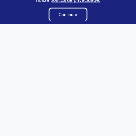
nossa
política de privacidade.
Continuar
Transparência
Ouvidoria
e-SIC
Mapa do Site
Institucional
A Câmara
Lei Orgânica
Regimento Interno
E-sic
Ouvidoria
Organização Institucional
Organograma
Dicionário Legislativo
Acesso à Informação