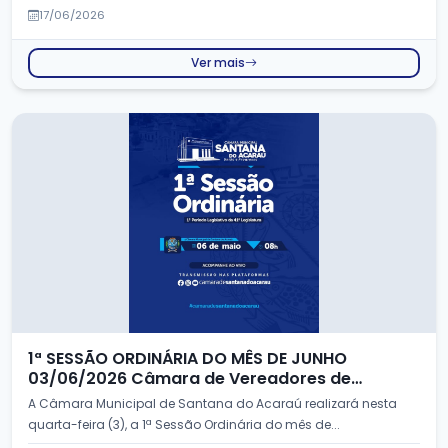
17/06/2026
Ver mais
1ª SESSÃO ORDINÁRIA DO MÊS DE JUNHO
03/06/2026 Câmara de Vereadores de
Santana do Acaraú -CE
A Câmara Municipal de Santana do Acaraú realizará nesta
quarta-feira (3), a 1ª Sessão Ordinária do mês de...