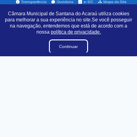
Transparência
Ouvidoria
e-SIC
Mapa do Site
Câmara Municipal de Santana do Acaraú utiliza cookies
para melhorar a sua experiência no site.Se você posseguir
Institucional
na navegação, entendemos que está de acordo com a
nossa
política de privacidade.
A Câmara
Lei Orgânica
Continuar
Regimento Interno
E-sic
Ouvidoria
Organização Institucional
Organograma
Dicionário Legislativo
Acesso à Informação
Licitações
Contratos